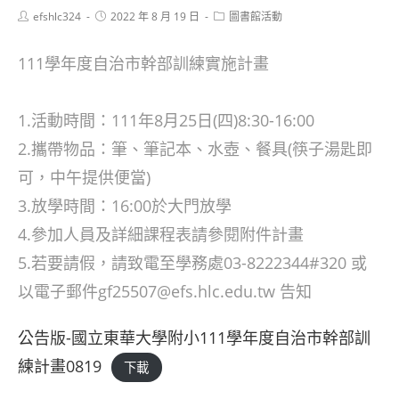
Post
Post
Post
efshlc324
2022 年 8 月 19 日
圖書館活動
author:
published:
category:
111學年度自治市幹部訓練實施計畫
1.活動時間：111年8月25日(四)8:30-16:00
2.攜帶物品：筆、筆記本、水壺、餐具(筷子湯匙即
可，中午提供便當)
3.放學時間：16:00於大門放學
4.參加人員及詳細課程表請參閱附件計畫
5.若要請假，請致電至學務處03-8222344#320 或
以電子郵件gf25507@efs.hlc.edu.tw 告知
公告版-國立東華大學附小111學年度自治市幹部訓
練計畫0819
下載