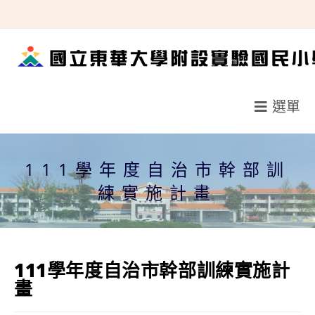
跳
轉
至
主
要
選單
內
容
111學年度自治市幹部訓
練實施計畫
111學年度自治市幹部訓練實施計
畫