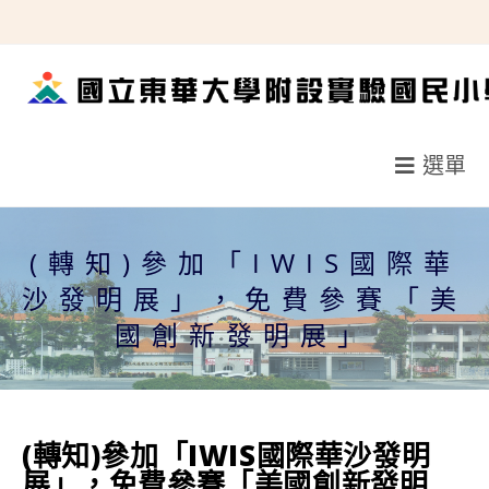
跳
轉
至
主
要
選單
內
容
(轉知)參加「IWIS國際華
沙發明展」，免費參賽「美
國創新發明展」
(轉知)參加「IWIS國際華沙發明
展」，免費參賽「美國創新發明