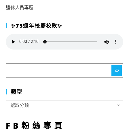
退休人員專區
✨75週年校慶校歌✨
搜
尋
類型
類
選取分類
型
FB粉絲專頁