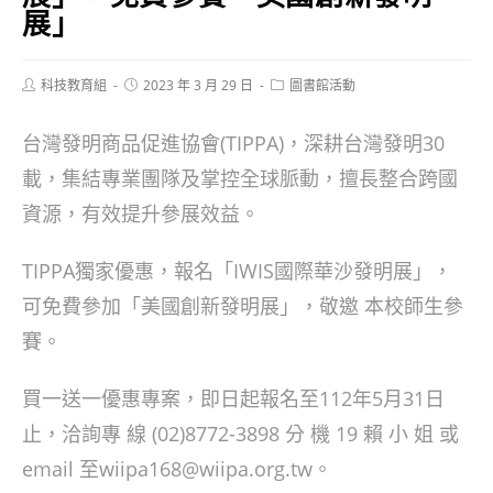
展」
Post
Post
Post
科技教育組
2023 年 3 月 29 日
圖書館活動
author:
published:
category:
台灣發明商品促進協會(TIPPA)，深耕台灣發明30
載，集結專業團隊及掌控全球脈動，擅長整合跨國
資源，有效提升參展效益。
TIPPA獨家優惠，報名「IWIS國際華沙發明展」，
可免費參加「美國創新發明展」，敬邀 本校師生參
賽。
買一送一優惠專案，即日起報名至112年5月31日
止，洽詢專 線 (02)8772-3898 分 機 19 賴 小 姐 或
email 至wiipa168@wiipa.org.tw。