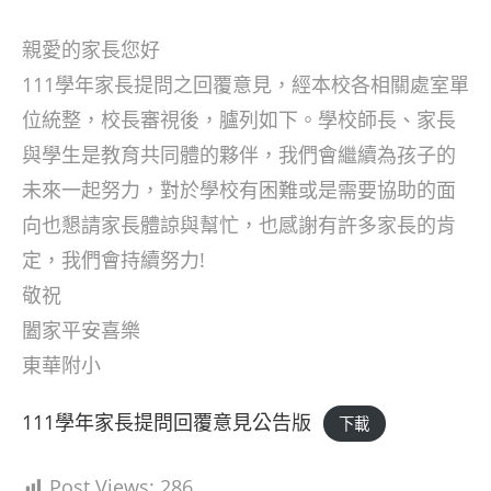
author:
published:
category:
親愛的家長您好
111學年家長提問之回覆意見，經本校各相關處室單
位統整，校長審視後，臚列如下。學校師長、家長
與學生是教育共同體的夥伴，我們會繼續為孩子的
未來一起努力，對於學校有困難或是需要協助的面
向也懇請家長體諒與幫忙，也感謝有許多家長的肯
定，我們會持續努力!
敬祝
闔家平安喜樂
東華附小
111學年家長提問回覆意見公告版
下載
Post Views:
286