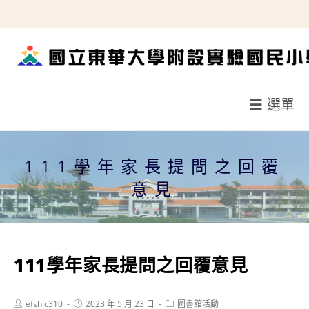
跳
轉
至
主
要
選單
內
容
111學年家長提問之回覆
意見
111學年家長提問之回覆意見
Post
Post
Post
efshlc310
2023 年 5 月 23 日
圖書館活動