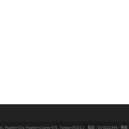
lien City, Hualien County 970 , Taiwan (R.O.C.) 電話：03-8222344／傳真：03