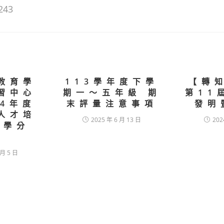
243
教育學
113學年度下學
【轉知
習中心
期一～五年級 期
第11
14年度
末評量注意事項
發明
人才培
2025 年 6 月 13 日
202
班學分
｣
 月 5 日