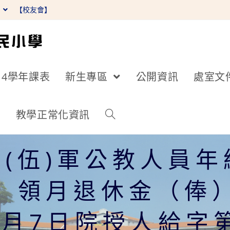
】
【校友會】
14學年課表
新生專區
公開資訊
處室文
詢
教學正常化資訊
休(伍)軍公教人員
）領月退休金（俸
月7日院授人給字第1