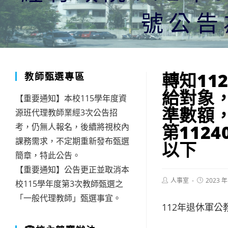
號公告
轉知11
教師甄選專區
給對象
【重要通知】本校115學年度資
準數額，
源班代理教師業經3次公告招
第1124
考，仍無人報名，後續將視校內
課務需求，不定期重新發布甄選
以下
簡章，特此公告。
【重要通知】公告更正並取消本
Post
Post
人事室
2023 年
校115學年度第3次教師甄選之
author:
published:
「一般代理教師」甄選事宜。
112年退休軍