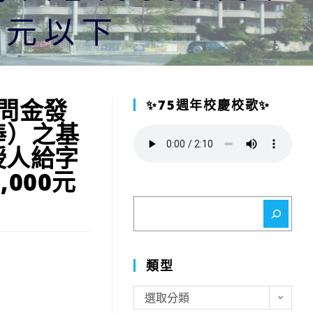
0元以下
慰問金發
✨75週年校慶校歌✨
俸）之基
授人給字
,000元
搜
尋
類型
類
選取分類