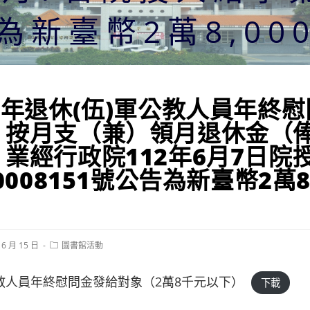
為新臺幣2萬8,00
2年退休(伍)軍公教人員年終
，按月支（兼）領月退休金（
業經行政院112年6月7日院
0008151號公告為新臺幣2萬8
Post
 6 月 15 日
圖書館活動
category:
公教人員年終慰問金發給對象（2萬8千元以下）
下載