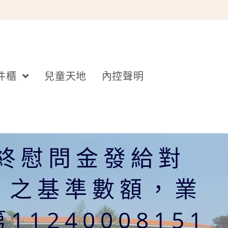
件櫃
兒童天地
內控聲明
年終慰問金發給對
）之基準數額，業
1240008151