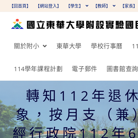
跳
【回首頁】
【網站登入】
【學生】
【教師】
【家長
轉
至
主
要
關於附小
東華大學
學校行事曆
1
內
容
114學年課程計劃
電子郵件
圖書館查
轉知112年退
象，按月支（兼
經行政院112年6