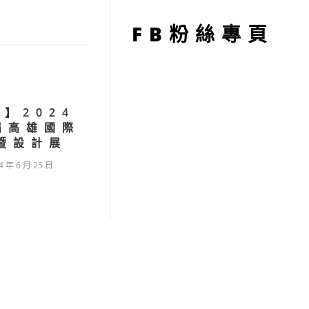
型
FB粉絲專頁
】2024
屆高雄國際
暨設計展
4 年 6 月 25 日