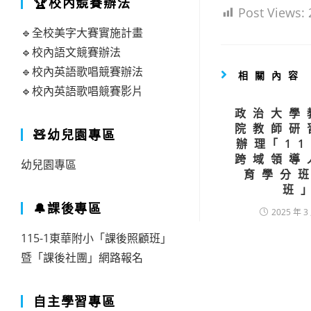
🏆校內競賽辦法
Post Views:
🔹全校美字大賽實施計畫
🔹校內語文競賽辦法
🔹校內英語歌唱競賽辦法
相關內容
🔹校內英語歌唱競賽影片
政治大學
院教師研
🧸幼兒園專區
辦理｢1
跨域領導
幼兒園專區
育學分
班
🔔課後專區
2025 年 3
115-1東華附小「課後照顧班」
暨「課後社團」網路報名
自主學習專區