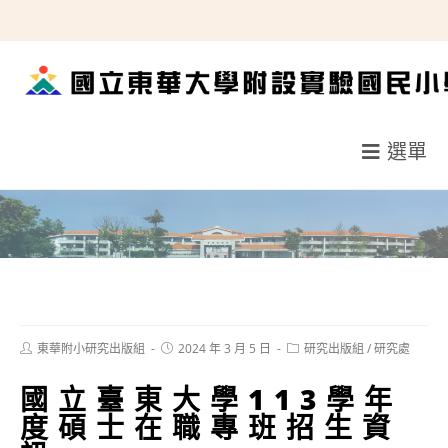
跳
轉
至
主
要
選單
內
容
Post
Post
Post
東華附小研究出版組
2024 年 3 月 5 日
研究出版組
/
研究處
author:
published:
category:
國立臺東大學113學年
度碩士在職專班招生資