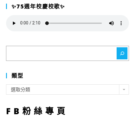
✨75週年校慶校歌✨
搜
尋
類型
類
選取分類
型
FB粉絲專頁