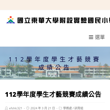
跳
轉
至
主
要
選單
內
容
112學年度學生才藝競賽
成績公告
112學年度學生才藝競賽成績公告
Post
Post
Post
efshlc321
2024 年 3 月 21 日
學務處
/
訓育組