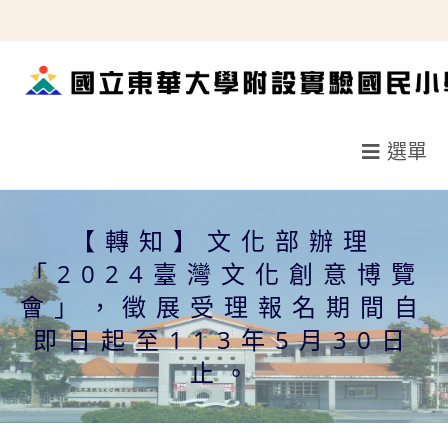
跳
轉
至
主
要
選單
內
容
【轉知】文化部辦理
「2024臺灣文化創意博覽
會」，徵展受理報名期間自
即日起至113年5月30日
止。