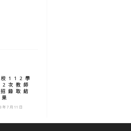
校112學
第2次教師
1招錄取結
果
3 年 7 月 11 日