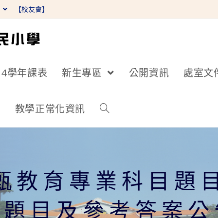
】
【校友會】
14學年課表
新生專區
公開資訊
處室文
詢
教學正常化資訊
教甄教育專業科目題
文題目及參考答案公