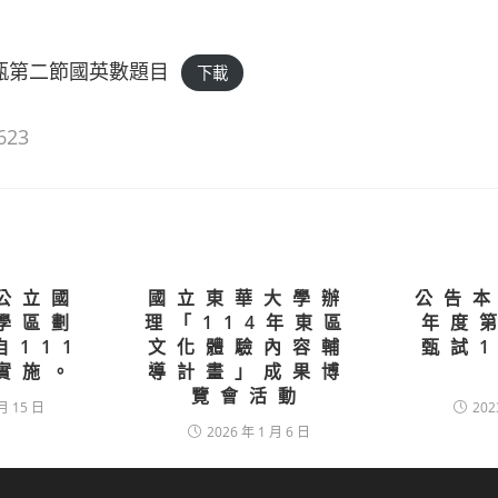
教甄第二節國英數題目
下載
623
公立國
國立東華大學辦
公告本
學區劃
理「114年東區
年度
自111
文化體驗內容輔
甄試
實施。
導計畫」成果博
覽會活動
月 15 日
202
2026 年 1 月 6 日