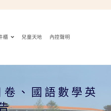
件櫃
兒童天地
內控聲明
目卷、國語數學英
告