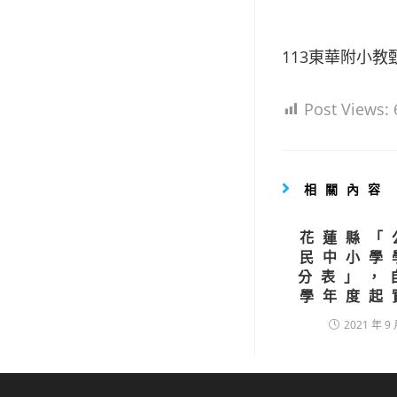
113東華附小
Post Views:
相關內容
花蓮縣「
民中小學
分表」，
學年度起
2021 年 9 