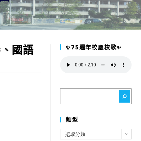
卷、國語
✨75週年校慶校歌✨
搜
尋
類型
類
選取分類