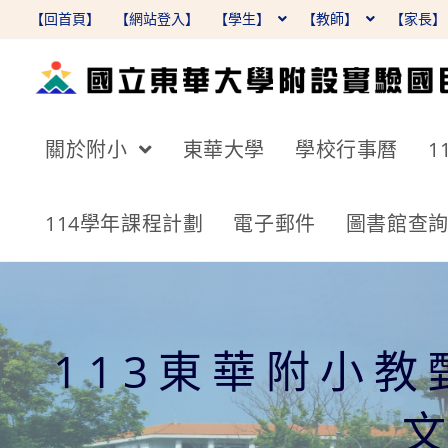
跳
【回首頁】
【網站登入】
【學生】
【教師】
【家長
轉
至
主
要
關於附小
東華大學
學校行事曆
1
內
容
114學年課程計劃
電子郵件
圖書館查
113東華附小