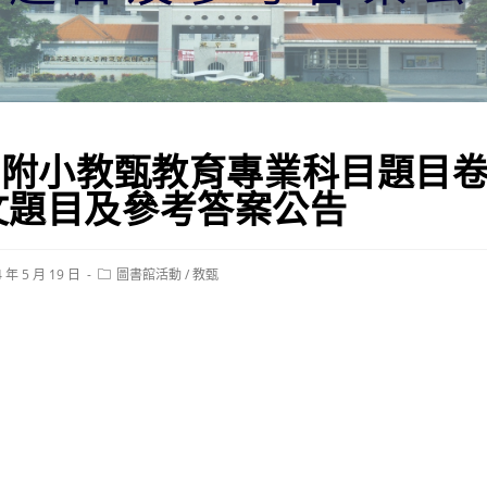
東華附小教甄教育專業科目題目
文題目及參考答案公告
Post
4 年 5 月 19 日
圖書館活動
/
教甄
ed:
category: