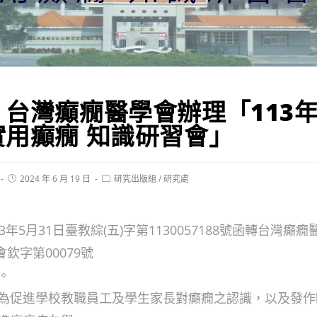
】台灣癲癇醫學會辦理「113
實用癲癇 知識研習會」
Post
Post
2024 年 6 月 19 日
研究出版組
/
研究處
published:
category:
年5月31日臺教綜(五)字第1130057188號函轉台灣癲癇
會欽字第00079號
。
為促進學校教職員工及學生家長對癲癇之認識，以及發作