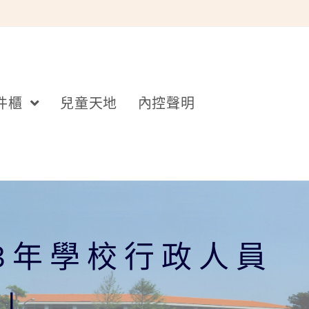
件櫃
兒童天地
內控聲明
3年學校行政人員
會」