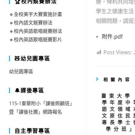
🏆校內競賽辦法
療，俾利共同增
學生之健康生活
🔹全校美字大賽實施計畫
相關問題，請逕洽
🔹校內語文競賽辦法
🔹校內英語歌唱競賽辦法
附件.pdf
🔹校內英語歌唱競賽影片
Post Views:
🧸幼兒園專區
幼兒園專區
相關內容
🔔課後專區
臺東大學
學年度中
115-1東華附小「課後照顧班」
語文領域
暨「課後社團」網路報名
文原住民
專長學士
學分班
自主學習專區