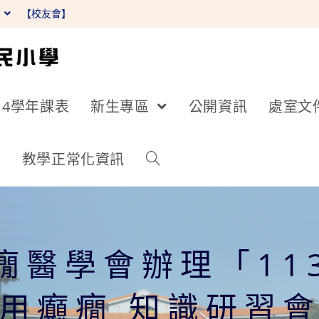
】
【校友會】
14學年課表
新生專區
公開資訊
處室文
詢
教學正常化資訊
癇醫學會辦理「11
用癲癇 知識研習