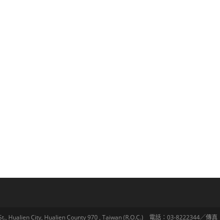
lien City, Hualien County 970 , Taiwan (R.O.C.) 電話：03-8222344／傳真：03