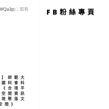
型
/jWQa3p
)；如有
FB粉絲專頁
習】師範大
行國科會科
畫《合境平
以空間資訊
再現聚落文
空間》