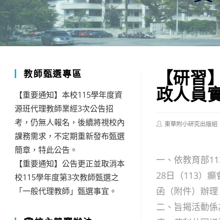
【研習
教師甄選專區
政人員
【重要通知】本校115學年度資
源班代理教師業經3次公告招
考，仍無人報名，後續將視校內
Post
東華附小研究出版組
author:
課務需求，不定期重新發布甄選
簡章，特此公告。
一、依教育部113
【重要通知】公告更正並取消本
28日（113）癲
校115學年度第3次教師甄選之
函（附件）辦理
「一般代理教師」甄選事宜。
二、旨揭活動係