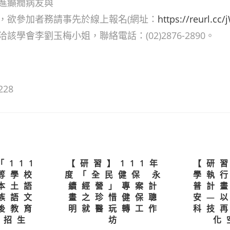
進癲癇病友與
，欲參加者務請事先於線上報名(網址：
https://reurl.cc
該學會李劉玉梅小姐，聯絡電話：(02)2876-2890。
228
「111
【研習】111年
【研
等學校
度「全民健保 永
學執
本土語
續經營」專案計
普計
族語文
畫之珍惜健保聰
安—
後教育
明就醫玩轉工作
科技
」招生
坊
化