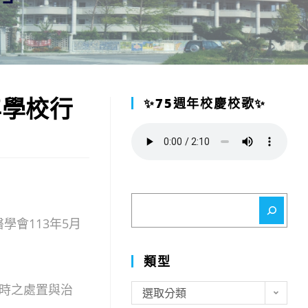
年學校行
✨75週年校慶校歌✨
搜
尋
醫學會113年5月
類型
時之處置與治
類
選取分類