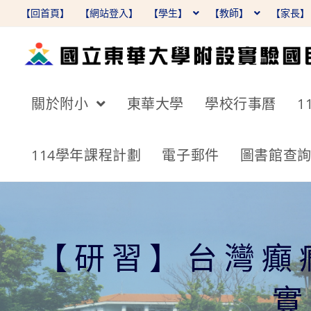
跳
【回首頁】
【網站登入】
【學生】
【教師】
【家長
轉
至
主
要
關於附小
東華大學
學校行事曆
1
內
容
114學年課程計劃
電子郵件
圖書館查
【研習】台灣癲
實