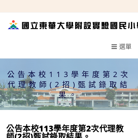
跳
轉
至
主
要
選單
內
容
公告本校113學年度第2次
代理教師(2招)甄試錄取結
果。
公告本校113學年度第2次代理教
師(2招)甄試錄取結果。