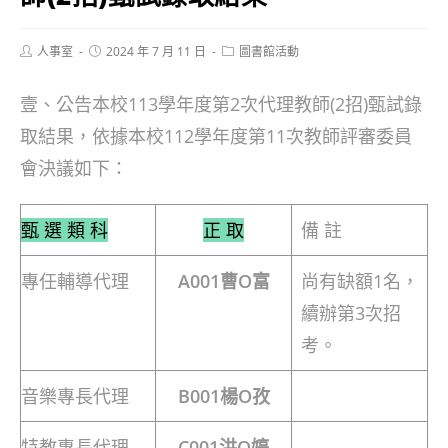
Post
Post
Post
人事室
2024 年 7 月 11 日
圖書館活動
author:
published:
category:
壹、公告本校113學年度第2次代理教師(2招)甄試錄
取結果，依據本校112學年度第11次教師評審委員
會決議如下：
甄 選 類 科
正 取
備 註
專任輔導代理
A001曹O富
尚有缺額1名，
續辦第3次招
考。
音樂專長代理
B001楊O孜
特教專長代理
C001洪O婷