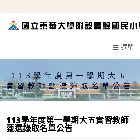
跳
轉
至
主
要
選單
內
容
113學年度第一學期大五
實習教師甄選錄取名單公告
113學年度第一學期大五實習教師
甄選錄取名單公告