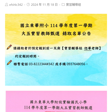
Post
Post
Post
efshlc342
2024 年 11 月 18 日
實習輔導組
author:
published:
category: