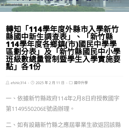
轉知「114學年度外縣市入學新竹
縣國中新生調查表」、「新竹縣
114學年度各鄉鎮(市)國民中學學
區劃分表」及「新竹縣國民中小學
班級數總量管制暨學生入學實施要
點」各1份
Post
Post
Post
efshlc314
2025 年 2 月 11 日
國中升學
author:
published:
category:
一、依據新竹縣政府114年2月8日府授教國字
第1149550206E號函辦理。
二、如有設籍新竹縣之應屆畢業生欲返回該縣