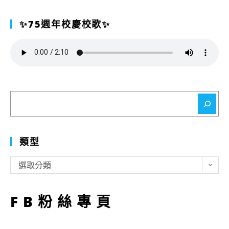
✨75週年校慶校歌✨
搜
尋
類型
類
選取分類
型
FB粉絲專頁