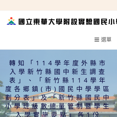
跳
轉
至
主
要
選單
內
容
轉知「114學年度外縣市
入學新竹縣國中新生調查
表」、「新竹縣114學年
度各鄉鎮(市)國民中學學區
劃分表」及「新竹縣國民中
小學班級數總量管制暨學生
入學實施要點」各1份