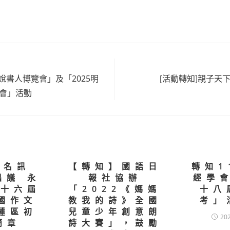
日說書人博覽會」及「2025明
[活動轉知]親子天下
les
會」活動
報名訊
【轉知】國語日
轉知1
倡議 永
報社協辦
經學
第十六屆
「2022《媽媽
十八
國作文
教我的詩》全國
考」
蓮區初
兒童少年創意朗
20
簡章
詩大賽」，鼓勵