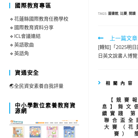
國際教育專區
TAGS:
圖書館
,
比賽
,
閱讀
🔹花蓮縣國際教育任務學校
🔹國際教育資料分享
🔹ICL會議連結
Read
上一篇文章
🔹英語歌曲
more
[轉知]「2025明
🔹英語角
artic
日英文說書人博覽
資通安全
相關內容
🌏全民資安素養自我評量
【競賽
中小學數位素養教育資
息】舞文
源網
續實踐 
聯合盃全
大賽（花
賽） 