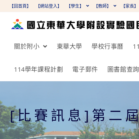
跳
【回首頁】
【網站登入】
【學生】
【教師】
【家長
轉
至
主
要
關於附小
東華大學
學校行事曆
1
內
容
114學年課程計劃
電子郵件
圖書館查
[比賽訊息]第二