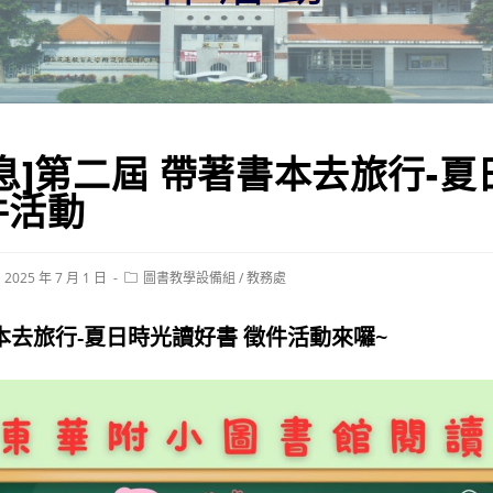
息]第二屆 帶著書本去旅行-
件活動
st
Post
2025 年 7 月 1 日
圖書教學設備組
/
教務處
blished:
category:
去旅行-夏日時光讀好書 徵件活動來囉~