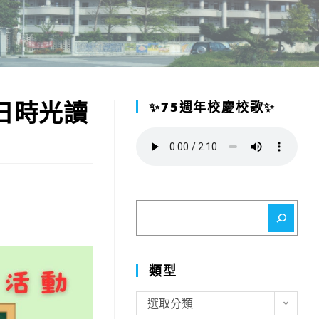
夏日時光讀
✨75週年校慶校歌✨
搜
尋
類型
類
選取分類