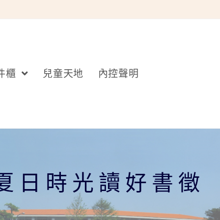
件櫃
兒童天地
內控聲明
-夏日時光讀好書徵