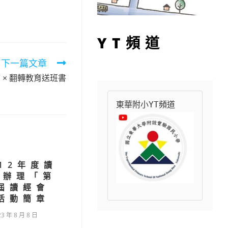
YT頻道
下一篇文章
 × 翻轉教育送班書
東華附小YT頻道
12年度讀
會辦理「第
屆讀經會
活動簡章
23 年 8 月 8 日