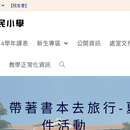
】
【校友會】
14學年課表
新生專區
公開資訊
處室文
詢
教學正常化資訊
屆 帶著書本去旅行
件活動