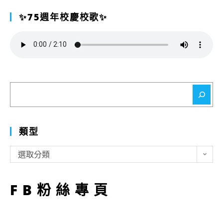
✨75週年校慶校歌✨
搜
尋
類型
類
選取分類
型
FB粉絲專頁