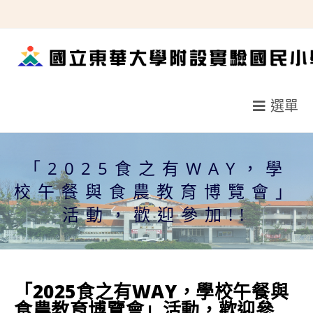
跳
轉
至
主
要
選單
內
容
「2025食之有WAY，學
校午餐與食農教育博覽會」
活動，歡迎參加!!
「2025食之有WAY，學校午餐與
食農教育博覽會」活動，歡迎參