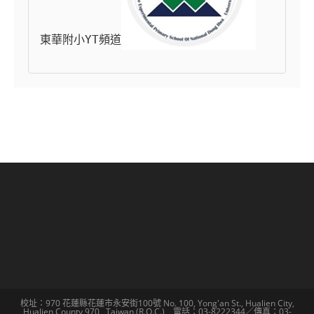
東華附小YT頻道
校址：970 花蓮縣花蓮市永安街100號 No. 100, Yong'an St., Hualien City,
Hualien County 970 , Taiwan (R.O.C.) 電話：03-8222344／傳真：03-