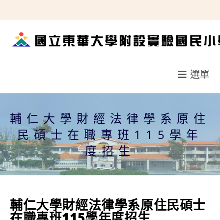
跳
轉
至
主
要
選單
內
容
輔仁大學財經法律學系原住
民碩士在職專班115學年
度招生
輔仁大學財經法律學系原住民碩士
在職專班115學年度招生