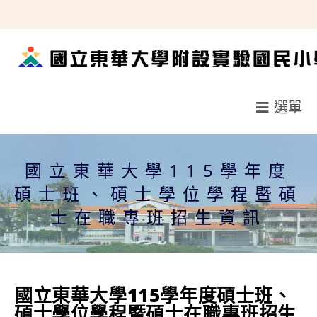
跳
轉
至
主
要
選單
內
容
國立東華大學115學年度
碩士班、碩士學位學程暨碩
士在職專班招生資訊
國立東華大學115學年度碩士班、
碩士學位學程暨碩士在職專班招生