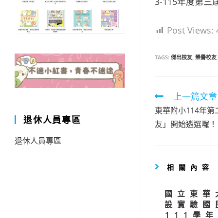
3-115年度第
Post Views:
TAGS:
傑出校友
,
榮譽校友
Read
上一篇文章
more
東華附小114年
退休人員專區
artic
友」開始遴選囉！
退休人員專區
相關內容
國立東華
設實驗國
111學