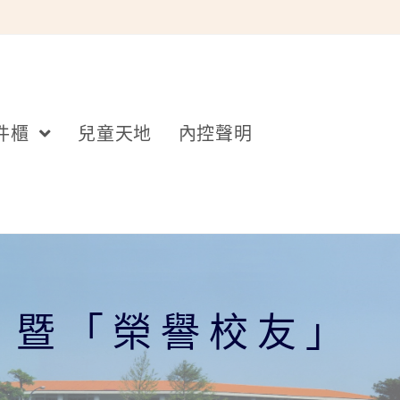
件櫃
兒童天地
內控聲明
」暨「榮譽校友」