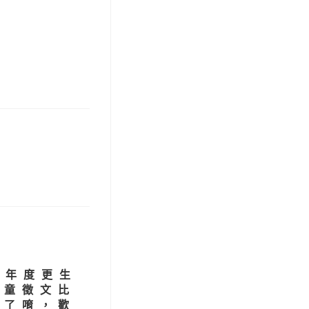
1年度更生
兒童徵文比
來了唷，歡