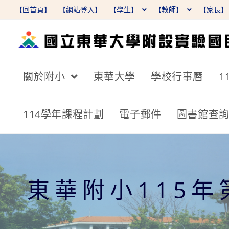
跳
【回首頁】
【網站登入】
【學生】
【教師】
【家長
轉
至
主
要
關於附小
東華大學
學校行事曆
1
內
容
114學年課程計劃
電子郵件
圖書館查
東華附小115