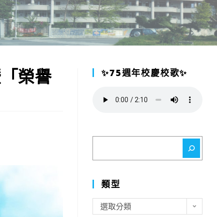
暨「榮譽
✨75週年校慶校歌✨
搜
尋
類型
類
選取分類