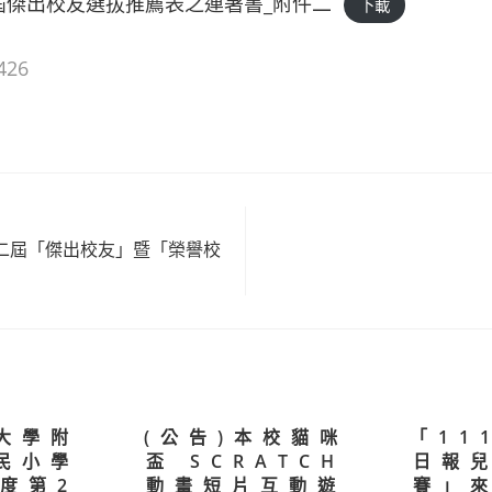
三屆傑出校友選拔推薦表之連署書_附件二
下載
426
第二屆「傑出校友」暨「榮譽校
les
大學附
(公告)本校貓咪
「11
民小學
盃 SCRATCH
日報
年度第2
動畫短片互動遊
賽」