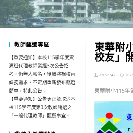
東華附
教師甄選專區
校友」
【重要通知】本校115學年度資
源班代理教師業經3次公告招
考，仍無人報名，後續將視校內
Post
Post
efshlc342
202
author:
publish
課務需求，不定期重新發布甄選
東華附小115
簡章，特此公告。
【重要通知】公告更正並取消本
校115學年度第3次教師甄選之
「一般代理教師」甄選事宜。