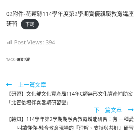
02附件-花蓮縣114學年度第2學期資優親職教育講座
研習
下載
Post Views:
394
TAGS:
研習活動
Read
上一篇文章
more
【研習】文化部文化資產局114年C類無形文化資產補助案
articles
「北管後場伴奏暑期研習營」
下一篇文章
【轉知】114學年第2學期期融合教育增能研習：有 一種愛
叫讀懂你-融合教育現場的『理解、支持與共好』研習