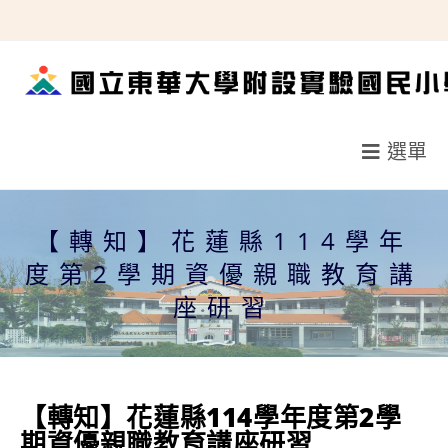
跳
轉
至
主
要
選單
內
容
【轉知】花蓮縣114學年
度第2學期資優親職教育講
座研習
【轉知】花蓮縣114學年度第2學
期資優親職教育講座研習