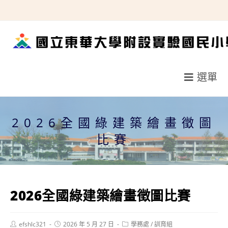
跳
轉
至
主
要
選單
內
容
2026全國綠建築繪畫徵圖
比賽
2026全國綠建築繪畫徵圖比賽
Post
Post
Post
efshlc321
2026 年 5 月 27 日
學務處
/
訓育組