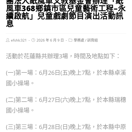
團法人紙風車文教基金會辦理「紙
風車368鄉鎮市區兒童藝術工程–永
續啟航」兒童戲劇節目演出活動訊
息
Post
Post
Post
efshlc321
2026 年 6 月 9 日
學務處
/
訓育組
author:
published:
category:
活動於花蓮縣共辦理3場，時間及地點如下：
(一)第一場：6月26日(五)晚上7點，於本縣卓溪
國小操場。
(二)第二場：6月27日(六)晚上7點，於本縣瑞穗
國小操場。
(三)第三場：6月28日(日)晚上7點，於本縣中原