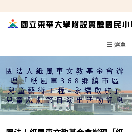
跳
轉
至
主
要
選單
內
容
團法人紙風車文教基金會辦
理「紙風車368鄉鎮市區
兒童藝術工程–永續啟航」
兒童戲劇節目演出活動訊息