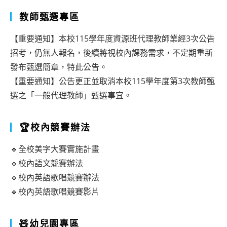
輔
真
0:00
教師甄選專區
導
人
–
員
四
【重要通知】本校115學年度資源班代理教師業經3次公告
7:00
遴
格
招考，仍無人報名，後續將視校內課務需求，不定期重新
，
選
漫
發布甄選簡章，特此公告。
5/13（五）
【重要通知】公告更正並取消本校115學年度第3次教師甄
簡
畫
選之「一般代理教師」甄選事宜。
18:00
章」
徵
–
稿
🏆校內競賽辦法
19:00
比
網
賽」
🔹全校美字大賽實施計畫
站
活
🔹校內語文競賽辦法
進
🔹校內英語歌唱競賽辦法
動
🔹校內英語歌唱競賽影片
行
訊
弱
息
🧸幼兒園專區
點