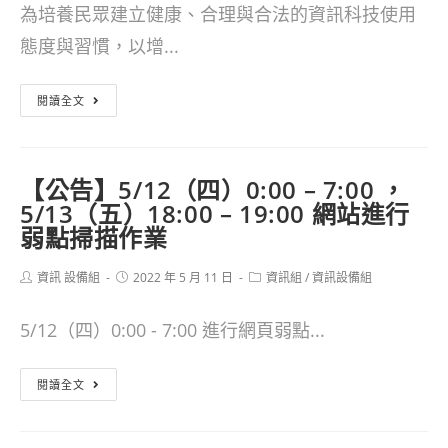
園
料
為培養民眾建立健康、合理與合法的資訊科技使用
(@hlc.edu.tw)
資
之
態度與習慣，以增...
雲
通
注
端
安
轉
意
閱讀全文
硬
全
知
事
碟
業
教
項
【公告】5/12（四）0:00 – 7:00 ，
儲
務
育
5/13（五）18:00 – 19:00 網站進行
存
管
部
弱點掃描作業
空
理
「111
Post
Post
Post
資訊 設備組
2022 年 5 月 11 日
資訊組
/
資訊設備組
間
輔
年
author:
published:
category:
調
導
資
5/12（四）0:00 - 7:00 進行網頁弱點...
整
團
安
上
【公
地
素
閱讀全文
限
告】
區
養
5/12（四）