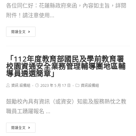
各位同仁好：花蓮縣政府來函，內容如主旨，詳閱
附件！請注意使用...
重
閱讀全文
要
本
「112年度教育部國民及學前教育署
縣
校園資通安全業務管理輔導團地區輔
各
導員遴選簡章」
級
Post
Post
Post
資訊 設備組
2023 年 5 月 17 日
資訊設備組
學
author:
published:
category:
校
鼓勵校內具有資訊（或資安）知能及服務熱忱之教
使
職員工踴躍報名 ...
用
「112
資
閱讀全文