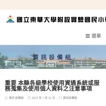
跳
轉
至
主
要
選單
內
容
資訊設備組
重要
本縣各級學校使用資通系統或服
務蒐集及使用個人資料之注意事項
Post
Post
Post
資訊 設備組
2025 年 1 月 22 日
資訊設備組
author:
published:
category: