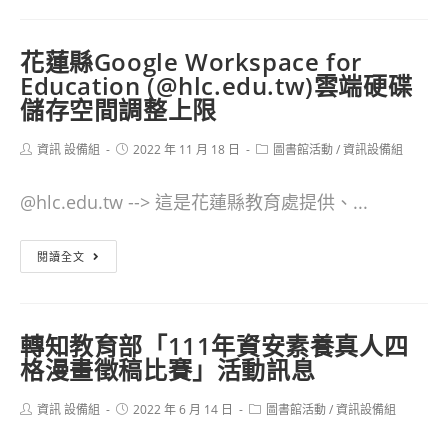
年
通
度
系
花蓮縣Google Workspace for
教
統
Education (@hlc.edu.tw)雲端硬碟
育
或
儲存空間調整上限
部
服
Post
Post
Post
資訊 設備組
2022 年 11 月 18 日
圖書館活動
/
資訊設備組
國
務
author:
published:
category:
民
蒐
@hlc.edu.tw --> 這是花蓮縣教育處提供、...
及
集
花
學
閱讀全文
及
蓮
前
使
縣
教
用
轉知教育部「111年資安素養真人四
Google
育
個
格漫畫徵稿比賽」活動訊息
Workspace
署
人
Post
Post
Post
資訊 設備組
for
2022 年 6 月 14 日
圖書館活動
/
資訊設備組
校
資
author:
published:
category:
Education