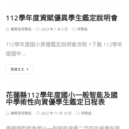
蓮
國
縣
中
112學年度資賦優異學生鑑定說明會
112
資
學
優
Post
Post
Post
輔導室特教組
2023 年 1 月 4 日
特教組
author:
published:
category:
年
學
112學年度國小資優鑑定說明會流程-1下載 112學年
度
生
度國中...
國
鑑
小
定
112
閱讀全文
一
安
學
般
置
年
智
花蓮縣112學年度國小一般智能及國
計
度
中學術性向資優學生鑑定日程表
能
畫
資
及
Post
Post
Post
輔導室特教組
賦
2022 年 11 月 19 日
特教組
author:
published:
category:
113
優
資優類型對象國小一般智能資優二至四年級學生國