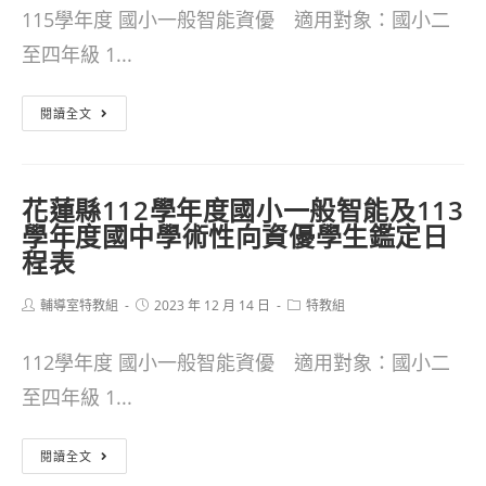
115學年度 國小一般智能資優 適用對象：國小二
至四年級 1...
【轉
閱讀全文
知】
花
花蓮縣112學年度國小一般智能及113
蓮
學年度國中學術性向資優學生鑑定日
縣
程表
115
Post
Post
Post
輔導室特教組
2023 年 12 月 14 日
特教組
學
author:
published:
category:
年
112學年度 國小一般智能資優 適用對象：國小二
度
至四年級 1...
國
花
小/
閱讀全文