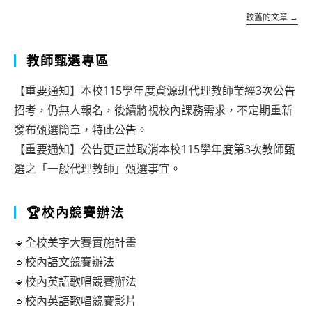
定
能
校
較舊的文章
→
日
及
111
程
國
學
教師甄選專區
表
中
年
【重要通知】本校115學年度資源班代理教師業經3次公告
學
度
招考，仍無人報名，後續將視校內課務需求，不定期重新
術
第
發布甄選簡章，特此公告。
性
一
【重要通知】公告更正並取消本校115學年度第3次教師甄
向
選之「一般代理教師」甄選事宜。
學
資
期
🏆校內競賽辦法
優
特
學
教
🔹全校美字大賽實施計畫
生
助
🔹校內語文競賽辦法
鑑
🔹校內英語歌唱競賽辦法
理
🔹校內英語歌唱競賽影片
定
員