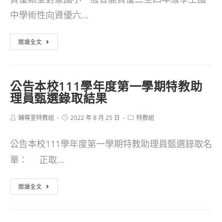
學
異
中學術性向資優六...
年
學
度
生
花
閱讀全文
國
鑑
蓮
中
定
縣
學
公告本校111學年度第一學期特教助
說
112
理員甄選錄取結果
術
明
學
性
會
Post
Post
Post
輔導室特教組
年
2022 年 8 月 25 日
特教組
author:
published:
category:
向
度
資
公告本校111學年度第一學期特教助理員甄選錄取名
國
優
單： 正取...
小
學
一
公
閱讀全文
生
般
告
鑑
智
本