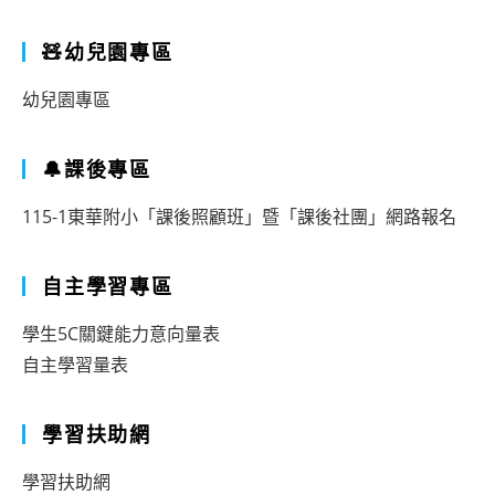
日
甄
🧸幼兒園專區
程
選
表
錄
幼兒園專區
取
結
🔔課後專區
果
115-1東華附小「課後照顧班」暨「課後社團」網路報名
自主學習專區
學生5C關鍵能力意向量表
自主學習量表
學習扶助網
學習扶助網