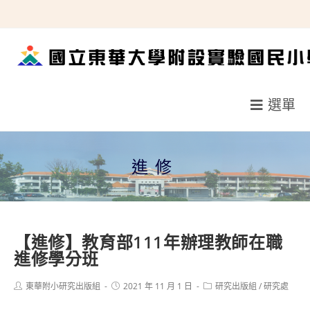
跳
轉
至
主
要
選單
內
容
進修
【進修】教育部111年辦理教師在職
進修學分班
Post
Post
Post
東華附小研究出版組
2021 年 11 月 1 日
研究出版組
/
研究處
author:
published:
category: