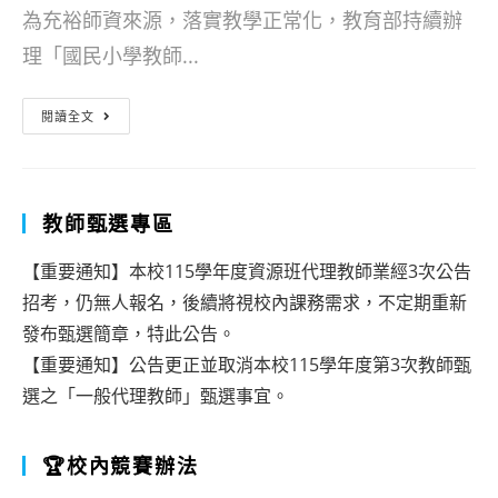
為充裕師資來源，落實教學正常化，教育部持續辦
理「國民小學教師...
【進
閱讀全文
修】
教
育
教師甄選專區
部
【重要通知】本校115學年度資源班代理教師業經3次公告
111
招考，仍無人報名，後續將視校內課務需求，不定期重新
年
發布甄選簡章，特此公告。
辦
【重要通知】公告更正並取消本校115學年度第3次教師甄
選之「一般代理教師」甄選事宜。
理
教
🏆校內競賽辦法
師