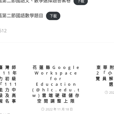
教甄第二節國語文、數學選擇題答案卷
下載
教甄第二節國語數學題目
下載
512
臺灣師
花蓮縣Google
東華附
111年
Workspace
2「
力初級
for
覽員
「111
Education
能力中
(@hlc.edu.t
20
級及高
w)雲端硬碟儲存
報名事
空間調整上限
2022 年 11 月 18 日