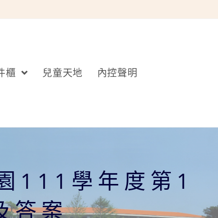
件櫃
兒童天地
內控聲明
111學年度第1
及答案