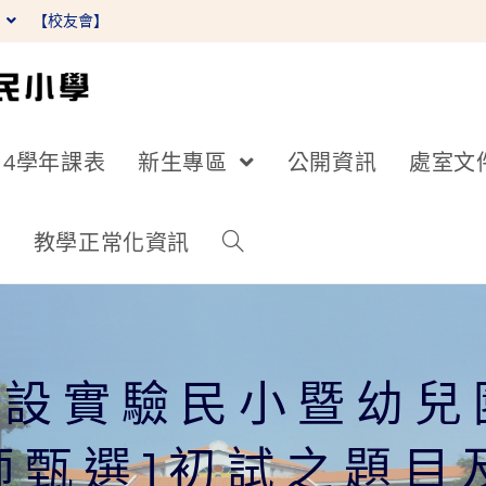
】
【校友會】
14學年課表
新生專區
公開資訊
處室文
詢
教學正常化資訊
附設實驗民小暨幼兒園
師甄選]初試之題目