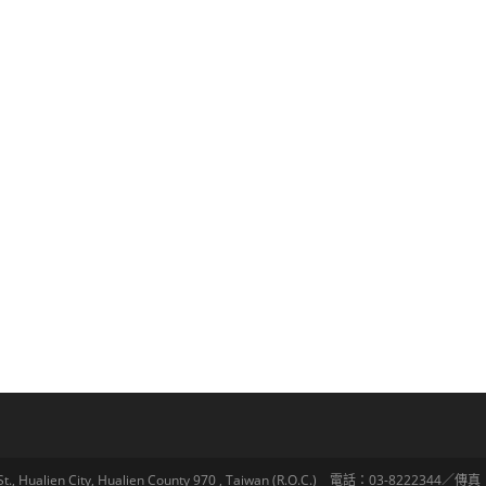
lien City, Hualien County 970 , Taiwan (R.O.C.) 電話：03-8222344／傳真：03