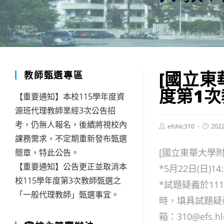
[國立東
教師甄選專區
度第1次
【重要通知】本校115學年度資
源班代理教師業經3次公告招
考，仍無人報名，後續將視校內
Post
Post
efshlc310
202
author:
publish
課務需求，不定期重新發布甄選
[國立東華大學
簡章，特此公告。
【重要通知】公告更正並取消本
*5月22日(日)1
校115學年度第3次教師甄選之
*試題疑義於11
「一般代理教師」甄選事宜。
時，填具試題疑
箱：310@efs.