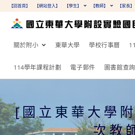
跳
【回首頁】
【網站登入】
【學生】
【教師】
【家長
轉
至
主
要
關於附小
東華大學
學校行事曆
1
內
容
114學年課程計劃
電子郵件
圖書館查
[國立東華大學
次教