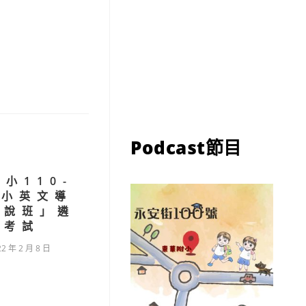
Podcast節目
小110-
小小英文導
解說班」遴
選考試
22 年 2 月 8 日