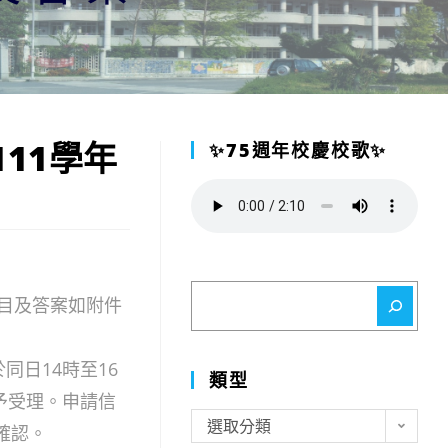
11學年
✨75週年校慶校歌✨
搜
題目及答案如附件
尋
同日14時至16
類型
予受理。申請信
類
選取分類
0確認。