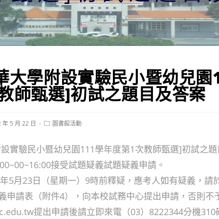
華大學附設實驗民小暨幼兒園1
教師甄選]初試之題目及答案
Post
2 年 5 月 22 日
圖書館活動
ed:
category:
附設實驗民小暨幼兒園111學年度第1次教師甄選]初試之
4:00~00~16:00接受試題疑義試題疑義申請。
1年5月23日（星期一）9時前釋疑，應考人如有疑義，請於
義申請表（附件4），向本校試務中心提出申請，否則不
hlc.edu.tw提出申請後請立即來電（03）8222344分機31